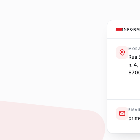
INFOR
MOR
Rua 
n. 4,
8700
EMAI
prim