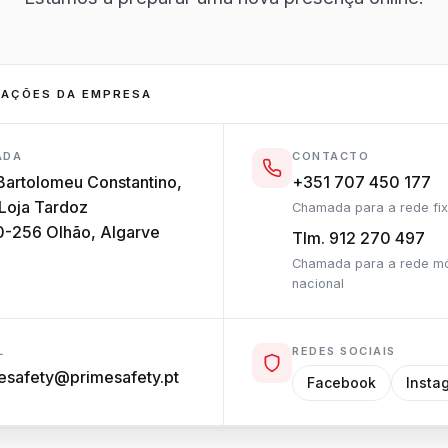
MAÇÕES DA EMPRESA
ADA
CONTACTO
Bartolomeu Constantino,
+351 707 450 177
 Loja Tardoz
Chamada para a rede fix
-256 Olhão, Algarve
Tlm. 912 270 497
Chamada para a rede m
nacional
L
REDES SOCIAIS
esafety@primesafety.pt
Facebook
Insta