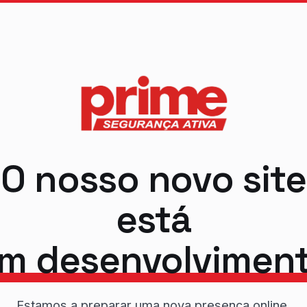
O nosso novo site
está
m desenvolvimen
Estamos a preparar uma nova presença online.