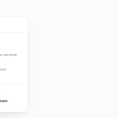
a nacional
óvel
gram